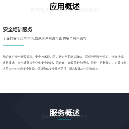
应用概述
APPLICATION OVERVIEW
安全培训服务
全面的安全风险评估,帮助客户形成全面的安全风险管控
结合客户安全管理现状、安全技术能力等，针对不同培训群体，提供包括安全意识、法律法规、
攻防技术、安全基础等专业化安全培训，提升客户管理层安全规划、设计、分析能力，扩展技术
人员安全知识和安全技能，促进整体安全技术更行，提高整体安全防御水平。
服务概述
Service Directory