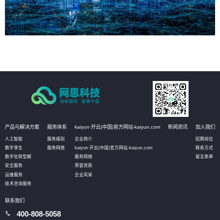
产品与解决方案
服务体系
kaiyun·开云(中国)官方网站-kaiyun.com
新闻资讯
加入我们
人工智能
服务级别
企业简介
招聘岗位
数字孪生
服务网络
kaiyun·开云(中国)官方网站-kaiyun.com
联系方式
数字化转型解
服务网络
留言表单
安全服务
荣誉资质
运维服务
企业风采
技术咨询服务
联系我们
400-808-5058