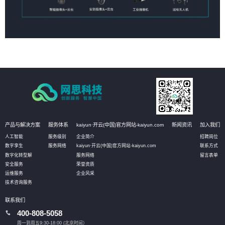
产品与解决方案
服务体系
kaiyun·开云(中国)官方网站-kaiyun.com
新闻资讯
加入我们
人工智能
服务级别
企业简介
招聘岗位
数字孪生
服务网络
kaiyun·开云(中国)官方网站-kaiyun.com
联系方式
数字化转型解
服务网络
留言表单
安全服务
荣誉资质
运维服务
企业风采
技术咨询服务
联系我们
400-808-5058
周一到周五9:30-18:00 (北京时间）