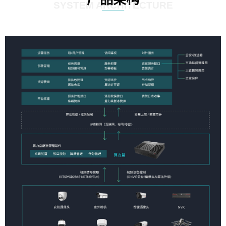
SYSTEM ARCHITECTURE