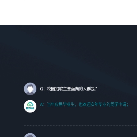
间设计，人机界面设计，标志及吉祥物设计，效果图后期处
调优、故障诊断等工作；
理等。
2. 在此基础上，并能为客户提供客户化技术支持方案，提升
软件使用效率与价值。
岗位要求：
1、艺术设计类相关专业；
任职要求:
2、热爱展览展示设计工作，熟悉行业动向，设计专业知识
1. 计算机专业相关背景；
和产品专业知识；
2. 自我学习和动手能力强，对操作系统、数据库有一定基础
3、具有良好的人际沟通、准确判断客户需求并执行的能
和兴趣；
力、较强的团队合作能力和服务意识。
3.沟通能力强、有基础客户服务意识。
Q：校园招聘主要面向的人群是？
A：当年应届毕业生，也欢迎次年毕业的同学申请；