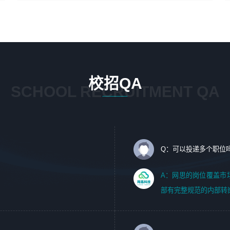
4、在剪辑上会思考，有一定编导思维；
1、 沟通客户需求，分析其实施的可行性，辅助项目经理完
5、踏实， 勤奋，愿意在工作中不断学习，提高自我；
成展示策划、设计；
6、能与同事友好相处。
2、 把握设计时间节点，控制设计进度，完成展示设计任
务；
3、配合平面设计师完成项目最终的整体汇报方案；参与项
目例会，项目完工总结报告，设计项目文件管理和资料库维
校招QA
护；
SCHOOL RECRUITMENT QA
4、 创新设计表现形式，优化流程、提高设计工作效率；
5、 设计内容包括但不限于：展厅/博物馆/展馆的规划与空
间设计，人机界面设计，标志及吉祥物设计，效果图后期处
理等。
Q：可以投递多个职位
岗位要求：
1、艺术设计类相关专业；（其中需求分析顾问不限专业）
A：网思的岗位覆盖市
2、热爱展览展示设计工作，熟悉行业动向，设计专业知识
部有完整规范的内部转
和产品专业知识；
3、具有良好的人际沟通、准确判断客户需求并执行的能
力、较强的团队合作能力和服务意识。