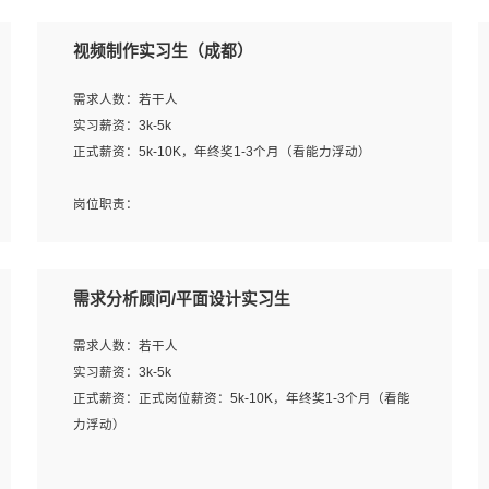
视频制作实习生（成都）
需求人数：若干人
实习薪资：3k-5k
正式薪资：5k-10K，年终奖1-3个月（看能力浮动）
岗位职责：
1、各类企业宣传片视频的剪辑和片头片尾包装；
2、广告片的后期剪辑与整体特效合成；
3、特效及动画制作并了解后期合成软件。
需求分析顾问/平面设计实习生
岗位要求：
需求人数：若干人
1、热爱影视，责任心强，有强烈的兴趣和后期制作的主观
实习薪资：3k-5k
能动性；
正式薪资：正式岗位薪资：5k-10K，年终奖1-3个月（看能
2、熟练使用After Effect、Photo Shop、熟练掌握视频剪辑
力浮动）
和特效包装软件；
3、能对影片后期进行整体调色控制，具备一定审美感；
岗位职责：