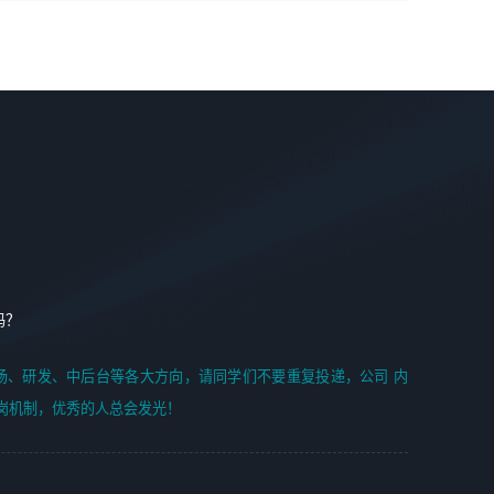
学能力;
案编写、项目申报方案编写；
6. 了解前端设计及后端开发, 可快速和同事对接工作;
2、人才队伍建设：完善SPL人才沉淀，积聚力量，为公司
7. 了解或熟悉 WebGL 及相关框架优先。
各省项目打单提供全面支撑。
任职要求：
1. 熟悉 Javascript, CSS, HTML, Vue, Git;
2. 熟悉 前端常用框架, 能独立完成设计给予的 UI 效果;
3. 有良好的代码习惯, 低级错误出现频率低;
4. 具备优秀的沟通和协调能力，能承受比较大的工作压力;
5. 自我驱动力强, 能自主学习新知识新技术, 并具有较强的自
学能力;
6. 了解前端设计及后端开发, 可快速和同事对接工作;
吗？
7. 了解或熟悉 WebGL 及相关框架优先。
（岗位人员专职于行业应用解决方案、项目申报方案、投标
场、研发、中后台等各大方向，请同学们不要重复投递，公司 内
方案的策划编写）
岗机制，优秀的人总会发光！