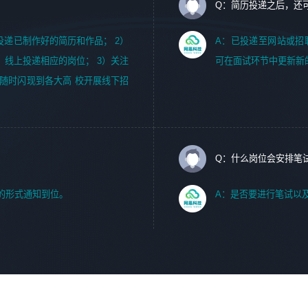
Q：简历投递之后，还
m，投递已制作好的简历和作品； 2）
A：已投递至网站或招
，线上投递相应的岗位； 3）关注
可在面试环节中更新新
随时闪现到各大高 校开展线下招
Q：什么岗位会安排笔
的形式通知到位。
A：是否要进行笔试以