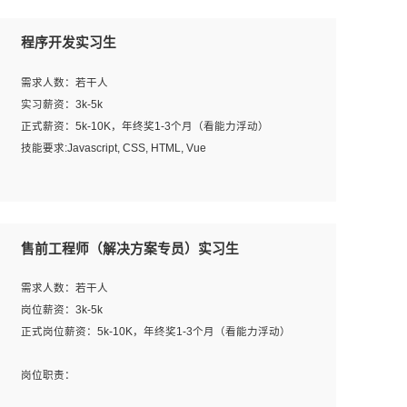
程序开发实习生
需求人数：若干人
实习薪资：3k-5k
正式薪资：5k-10K，年终奖1-3个月（看能力浮动）
技能要求:Javascript, CSS, HTML, Vue
工作职责：
1. 负责公司的前端项目的开发;
2. 负责公司已有项目的维护及迭代;
售前工程师（解决方案专员）实习生
工作要求:
需求人数：若干人
1. 熟悉 Javascript, CSS, HTML, Vue, Git;
岗位薪资：3k-5k
2. 熟悉前端常用框架, 能独立完成设计给予的 UI 效果;
正式岗位薪资：5k-10K，年终奖1-3个月（看能力浮动）
3. 有良好的代码习惯, 低级错误出现频率低;
4. 具备优秀的沟通和协调能力，能承受比较大的工作压力;
岗位职责：
5. 自我驱动力强, 能自主学习新知识新技术, 并具有较强的自
1、完成主要工作：项目解决方案策划与编写，项目投标方