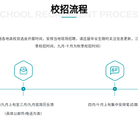
校招流程
CHOOL RECRUIMENT PROCE
据各地高校双选会开展时间，安排当地现场招聘，请应届毕业生随时关注信息更新，三
季校招时间，九月-十月为秋季校招时间）
/九月上旬至三月/九月底简历反馈
四月/十月上旬集中安排笔试/
（具体以邮件/电话为准）