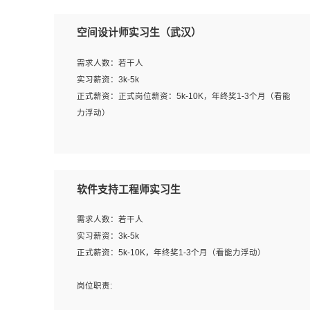
空间设计师实习生（武汉）
需求人数：若干人
实习薪资：3k-5k
正式薪资：正式岗位薪资：5k-10K，年终奖1-3个月（看能
力浮动）
岗位职责：
1、 沟通客户需求，分析其实施的可行性，辅助项目经理完
成展示策划、设计；
软件支持工程师实习生
2、 把握设计时间节点，控制设计进度，完成展示设计任
务；
需求人数：若干人
3、配合平面设计师完成项目最终的整体汇报方案；参与项
实习薪资：3k-5k
目例会，项目完工总结报告，设计项目文件管理和资料库维
正式薪资：5k-10K，年终奖1-3个月（看能力浮动）
护；
4、 创新设计表现形式，优化流程、提高设计工作效率；
岗位职责:
5、 设计内容包括但不限于：展厅/博物馆/展馆的规划与空
1. 为企业客户提供软件技术服务。包括安装、升级、配置、