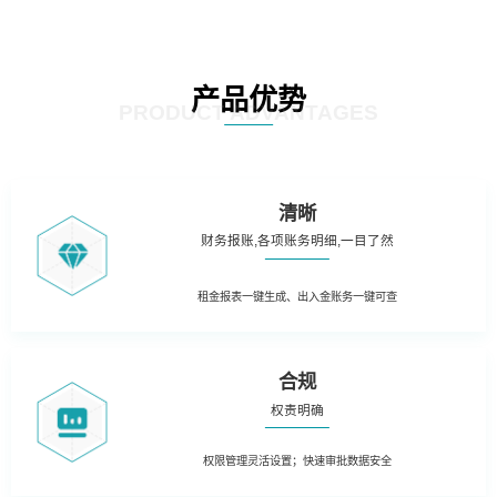
产品优势
PRODUCT ADVANTAGES
清晰
财务报账,各项账务明细,一目了然
租金报表一键生成、出入金账务一键可查
合规
权责明确
权限管理灵活设置；快速审批数据安全