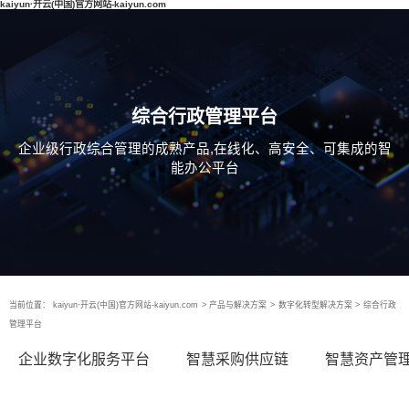
kaiyun·开云(中国)官方网站-kaiyun.com
综合行政管理平台
企业级行政综合管理的成熟产品,在线化、高安全、可集成的智
能办公平台
当前位置：
kaiyun·开云(中国)官方网站-kaiyun.com
>
产品与解决方案
>
数字化转型解决方案
>
综合行政
管理平台
企业数字化服务平台
智慧采购供应链
智慧资产管