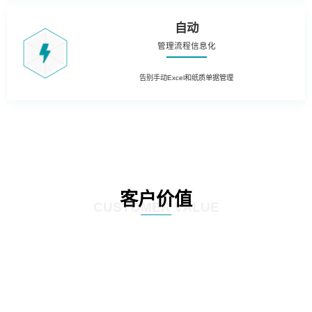
自动
管理流程信息化
告别手动Excel和纸质单据管理
客户价值
CUSTOMER VALUE
01
可溯源：建立流程闭环，各项工作的发起方、经办方、结束方、各个环节负责
人、事项明细，形成闭环，一目了然