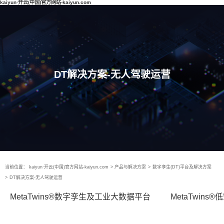
kaiyun·开云(中国)官方网站-kaiyun.com
DT解决方案-无人驾驶运营
当前位置：
kaiyun·开云(中国)官方网站-kaiyun.com
>
产品与解决方案
>
数字孪生(DT)平台及解决方案
>
DT解决方案-无人驾驶运营
MetaTwins®数字孪生及工业大数据平台
MetaTwin