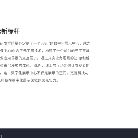
示新标杆
研发枢纽量身定制了一个788㎡的数字化展示中心，成为
该中心融 合了元宇宙技术，构建了一个前沿的元宇宙城
业应用场景的交互展示。通过真实业务场景的还 原和解
带来沉浸式的体验。 此外，线上展厅功能也让参观者能
。这一数字化展示中心不仅是展示的空间，更是科技与
思科技在数字化展示领域的领先实力。
们