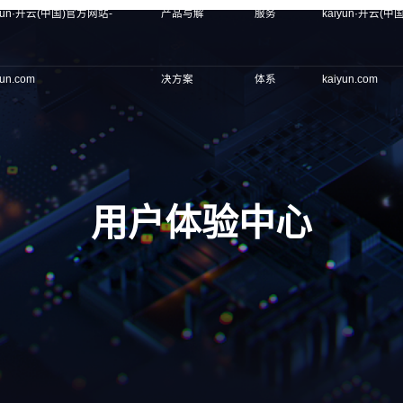
iyun·开云(中国)官方网站-
产品与解
服务
kaiyun·开云(
yun.com
决方案
体系
kaiyun.com
用户体验中心