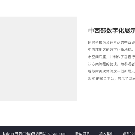
中西部数字化展
网思科技为某运营商的中西部
中西部地区的数字化新地标。
市空间底座，并制作了垂直行
决方案流程的复现，为参观者
够随时再次体验这一创新展示
现实 的融合平台，展示了网
kaiyun·开云(中国)官方网站-kaiyun.com
新闻资讯
加入我们
联系我