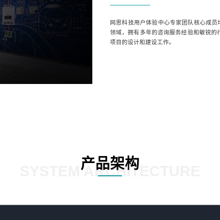
网思科技用户体验中心专家团队核心成员
领域，拥有多年的咨询服务经验和敏锐的
项目的设计和建设工作。
产品架构
SYSTEM ARCHITECTURE