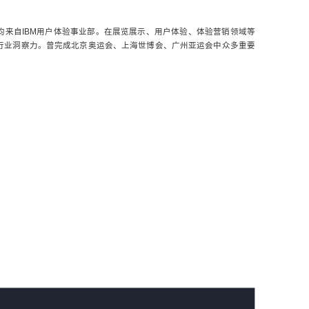
均来自IBM用户体验事业部。在展览展示、用户体验、体验营销领域等
行业洞察力。曾完成北京奥运会、上海世博会、广州亚运会中众多重要