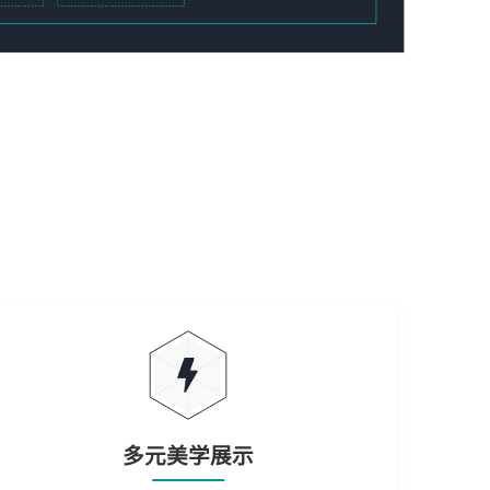
多元美学展示