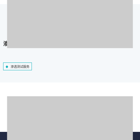
渗透测试服务
渗透测试服务