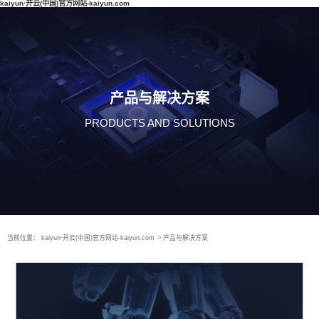
kaiyun·开云(中国)官方网站-kaiyun.com
产品与解决方案
PRODUCTS AND SOLUTIONS
当前位置：
kaiyun·开云(中国)官方网站-kaiyun.com
>
产品与解决方案